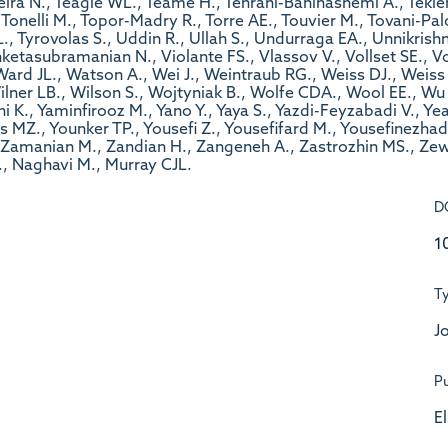
D
1
T
Jo
Pu
E