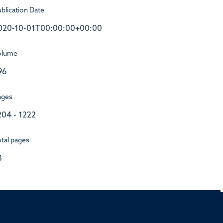
blication Date
020-10-01T00:00:00+00:00
olume
96
ages
204 - 1222
tal pages
8
rd, Old Road Campus, Oxford, OX3 7BN