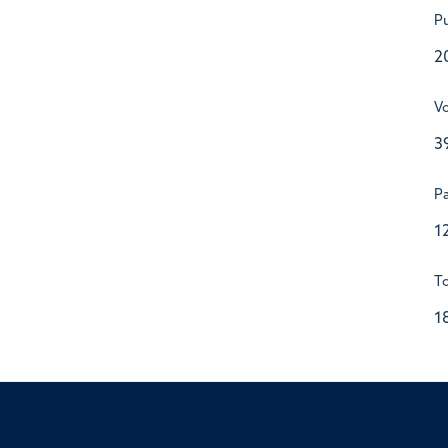
Pu
2
V
3
P
1
To
1
ssor of Medicine, Nuffield Department of Medicine, University of Oxfo