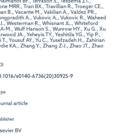
OI
0.1016/s0140-6736(20)30925-9
ype
urnal article
blisher
lsevier BV