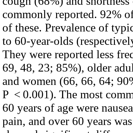
cough (68%) and shortness 
commonly reported. 92% of p
of these. Prevalence of typ
to 60-year-olds (respectivel
They were reported less freq
69, 48, 23; 85%), older adul
and women (66, 66, 64; 90%
P < 0.001). The most commo
60 years of age were nause
pain, and over 60 years wa